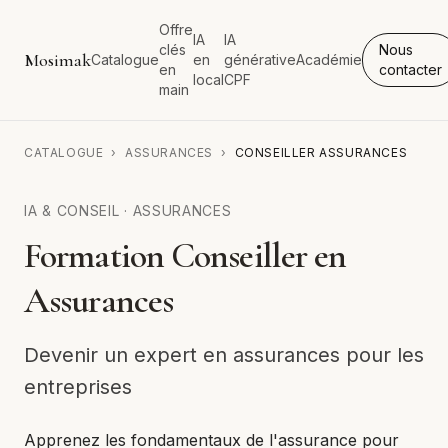
Offre
IA
IA
clés
Nous
Mosimak
Catalogue
en
générative
Académie
en
contacter
local
CPF
main
CATALOGUE
›
ASSURANCES
›
CONSEILLER ASSURANCES
IA & CONSEIL
·
ASSURANCES
Formation Conseiller en
Assurances
Devenir un expert en assurances pour les
entreprises
Apprenez les fondamentaux de l'assurance pour