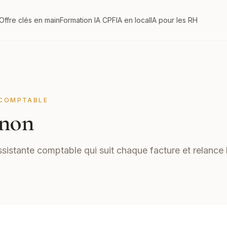
Offre clés en main
Formation IA CPF
IA en local
IA pour les RH
COMPTABLE
non
ssistante comptable qui suit chaque facture et relance 